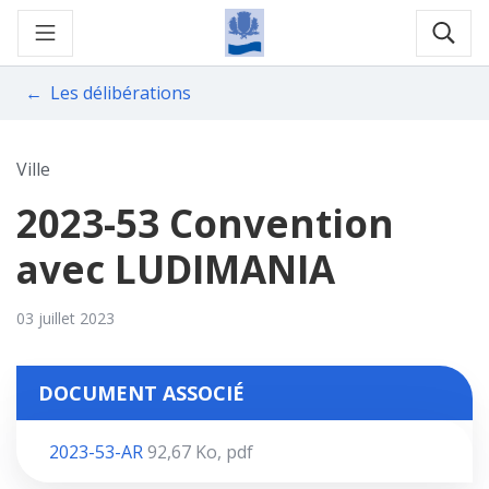
Gestion des traceurs
Aller
au
Rec
contenu
Les délibérations
Ville
2023-53 Convention
avec LUDIMANIA
03 juillet 2023
DOCUMENT ASSOCIÉ
2023-53-AR
92,67
Ko
, pdf